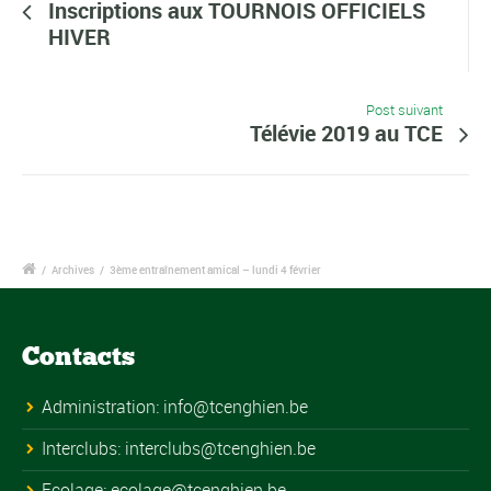
Inscriptions aux TOURNOIS OFFICIELS
HIVER
Post suivant
Télévie 2019 au TCE
/
Archives
/
3ème entraînement amical – lundi 4 février
Contacts
Administration:
info@tcenghien.be
Interclubs:
interclubs@tcenghien.be
Ecolage:
ecolage@tcenghien.be