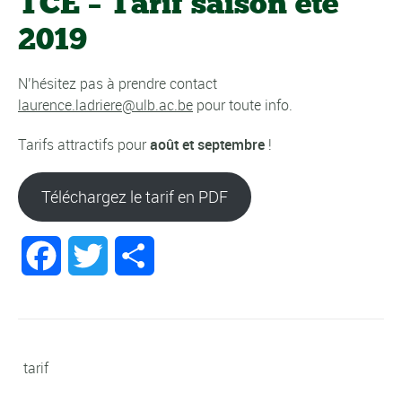
TCE – Tarif saison été
2019
N’hésitez pas à prendre contact
laurence.ladriere@ulb.ac.be
pour toute info.
Tarifs attractifs pour
août et septembre
!
Téléchargez le tarif en PDF
Facebook
Twitter
Partager
tarif