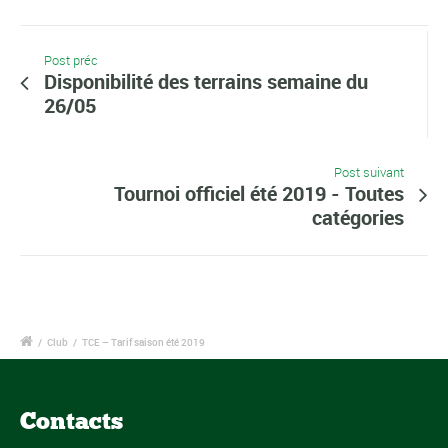
Post préc
Disponibilité des terrains semaine du
26/05
Post suivant
Tournoi officiel été 2019 - Toutes
catégories
/
Club
/
TCE – Tarif saison été 2019
Contacts