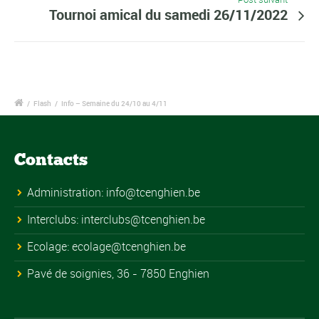
Tournoi amical du samedi 26/11/2022
/
Flash
/
Info – Semaine du 24/10 au 4/11
Contacts
Administration:
info@tcenghien.be
Interclubs:
interclubs@tcenghien.be
Ecolage:
ecolage@tcenghien.be
Pavé de soignies, 36 - 7850 Enghien