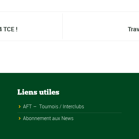
4 TCE !
Trav
Liens utiles
AFT – Tournois / Interclubs
Abonnement aux News