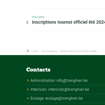
Post préc
Inscriptions tournoi officiel été 202
/
Club
/
Tennis Enghien – Saison d’Hiver 2024-2025 & Tarifs
Contacts
Administration:
info@tcenghien.be
Interclubs:
interclubs@tcenghien.be
Ecolage:
ecolage@tcenghien.be