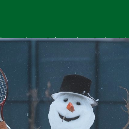
tions
Club
Ecole de tennis
Tennis en chais